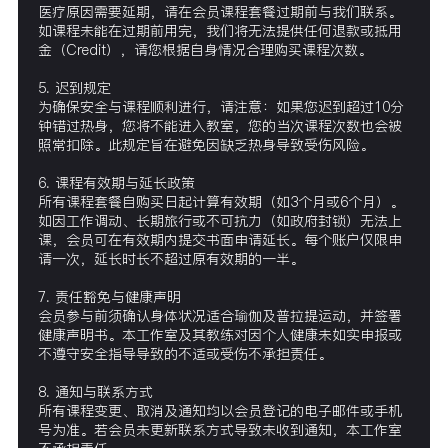
医疗原因需要延期，请在会员课程套餐过期前与我们联系。
如课程未能在过期前用完，我们将无法提供任何退款或抵用
金（Credit），请您根据自身情况合理购买课程次数。
5. 迟到规定
为确保安全与课程顺利进行，请注意：如果您迟到超过10分
钟错过热身，您将不能进入教室，您的当次课程次数也会被
照常扣除。此规定旨在避免因缺乏热身导致受伤风险。
6. 课程有效期与延长政策
所有课程套餐自购买日起计算有效期（如3个月或6个月）。
如因工作调动、长期旅行或不可抗力（如政府封锁）无法上
课，会员可在有效期内提交书面申请延长。每个账户仅限申
请一次，延长时长不超过原有效期的一半。
7. 责任豁免与健康声明
会员参与前须确认身体状况适合瑜伽及普拉提运动，并签署
健康声明书。本工作室及其教练对因个人健康未如实申报或
不遵守安全指导导致的不适或受伤不承担责任。
8. 通知与联系方式
所有课程变更、取消及通知均以会员登记的电子邮件或手机
号为准。若会员未更新联系方式导致未收到通知，本工作室