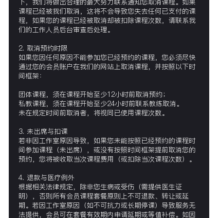
下，我们将做出合理的最大努力联系通知您取消课程。如果
课程已经被我们取消，这将不会导致您失去任何已支付的课
程，如果您的课程已经被取消却被扣除课程次数，请联系我
们的工作人员后台审查后处理。
2. 取消预约时限
如果您因任何原因不能参加您已经预约的课程，您必须尽快
通过您的会员账户在我们的网站上取消课程，并按照以下时
间框架：
团体课程，须在课程开始至少12小时前取消预约；
私教课程，须在课程开始至少24小时前联系教练取消。
未在规定时间前取消者，将视同已使用课程次数。
3. 未出席与扣课
若非因工作室原因导致，如果您未能按照已经预约的课程时
间参加课程（未出席），或没有按照时间框架提前取消您的
预约，您将被收取当次课程费用（或扣除当次课程次数）。
4. 退款与医疗例外
根据相关法律规定，除非您生病或受伤（需提供医生证
明），否则所有会员课程套餐原则上不可退款、转让或延
期。若因工作室原因（如不可抗力或长期停课）导致服务无
法提供，会员可在套餐有效期内申请延期或等值补偿。如因