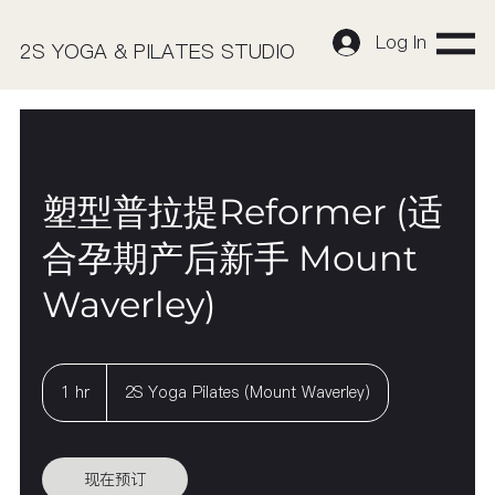
Log In
2S YOGA & PILATES STUDIO
塑型普拉提Reformer (适
合孕期产后新手 Mount
Waverley)
1 hr
1
2S Yoga Pilates (Mount Waverley)
h
现在预订