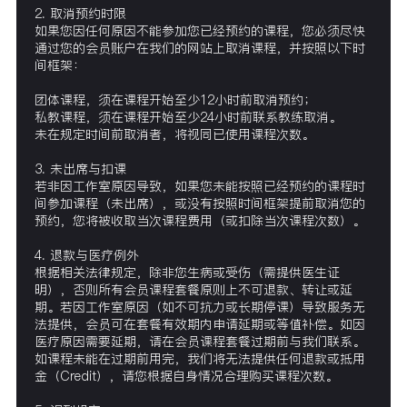
2. 取消预约时限
如果您因任何原因不能参加您已经预约的课程，您必须尽快
通过您的会员账户在我们的网站上取消课程，并按照以下时
间框架：
团体课程，须在课程开始至少12小时前取消预约；
私教课程，须在课程开始至少24小时前联系教练取消。
未在规定时间前取消者，将视同已使用课程次数。
3. 未出席与扣课
若非因工作室原因导致，如果您未能按照已经预约的课程时
间参加课程（未出席），或没有按照时间框架提前取消您的
预约，您将被收取当次课程费用（或扣除当次课程次数）。
4. 退款与医疗例外
根据相关法律规定，除非您生病或受伤（需提供医生证
明），否则所有会员课程套餐原则上不可退款、转让或延
期。若因工作室原因（如不可抗力或长期停课）导致服务无
法提供，会员可在套餐有效期内申请延期或等值补偿。如因
医疗原因需要延期，请在会员课程套餐过期前与我们联系。
如课程未能在过期前用完，我们将无法提供任何退款或抵用
金（Credit），请您根据自身情况合理购买课程次数。