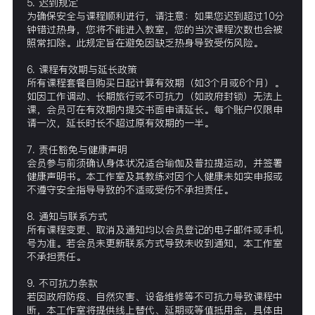
5. 迟到规定
为确保安全与课程顺利进行，请注意：如果您迟到超过10分
钟错过热身，您将不能进入教室，您的当次课程次数也会被
照常扣除。此规定旨在避免因缺乏热身导致受伤风险。
6. 课程有效期与延长政策
所有课程套餐自购买日起计算有效期（如3个月或6个月）。
如因工作调动、长期旅行或不可抗力（如政府封锁）无法上
课，会员可在有效期内提交书面申请延长。每个账户仅限申
请一次，延长时长不超过原有效期的一半。
7. 责任豁免与健康声明
会员参与前须确认身体状况适合瑜伽及普拉提运动，并签署
健康声明书。本工作室及其教练对因个人健康未如实申报或
不遵守安全指导导致的不适或受伤不承担责任。
8. 通知与联系方式
所有课程变更、取消及通知均以会员登记的电子邮件或手机
号为准。若会员未更新联系方式导致未收到通知，本工作室
不承担责任。
9. 不可抗力条款
若因政府防疫、自然灾害、设备维修等不可抗力导致课程中
断，本工作室将提供线上替代、延期或等值抵用金，具体由