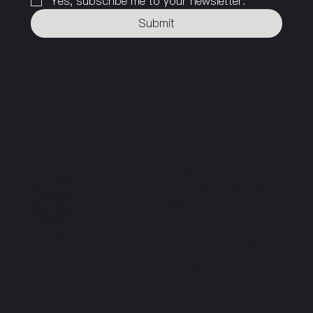
Yes, subscribe me to your newsletter.
Submit
主页
​开放时间
会员套餐
所有课程均需要提前
在线预约
预约
​教练团队
​了解我们
每周七天
​礼品卡
上午7:00 - 晚上9:00
0423371888
hello@2syogapilates.
com