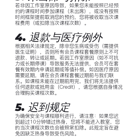
若非因工作室原因导致，如果您未能按照已经预
约的课程时间参加课程（未出席），或没有按照
时间框架提前取消您的预约，您将被收取当次课
程费用（或扣除当次课程次数）。
4. 退款与医疗例外
根据相关法律规定，除非您生病或受伤（需提供
医生证明），否则所有会员课程套餐原则上不可
退款、转让或延期。若因工作室原因（如不可抗
力或长期停课）导致服务无法提供，会员可在套
餐有效期内申请延期或等值补偿。如因医疗原因
需要延期，请在会员课程套餐过期前与我们联
系。如课程未能在过期前用完，我们将无法提供
任何退款或抵用金（Credit），请您根据自身情况
合理购买课程次数。
5. 迟到规定
为确保安全与课程顺利进行，请注意：如果您迟
到超过10分钟错过热身，您将不能进入教室，您
的当次课程次数也会被照常扣除。此规定旨在避
免因缺乏热身导致受伤风险。