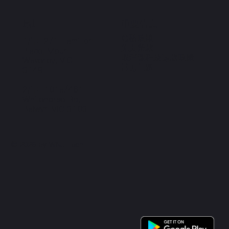
地址
重要信息
隐私政策
1店：2/1 Hamilton
​免责条款
PIace, Mount
取消课程及退款政策
Waverley, VIC
​常见问题
3149
2店：
101a/461
Whitehorse Rd,
Balwyn VIC 3103
© 2026 by
WNJ Tech